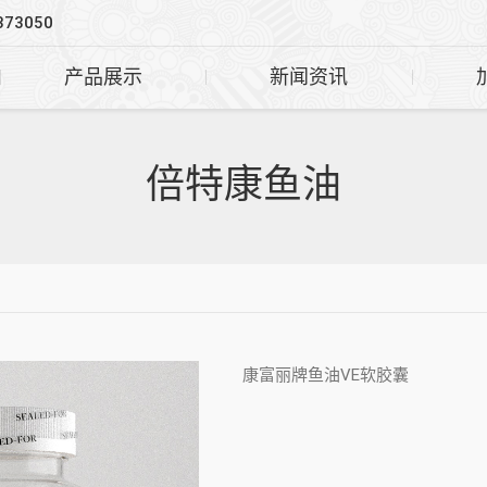
373050
产品展示
新闻资讯
倍特康鱼油
康富丽牌鱼油VE软胶囊