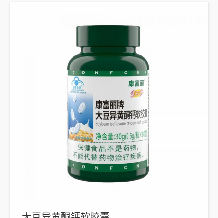
大豆异黄酮钙软胶囊