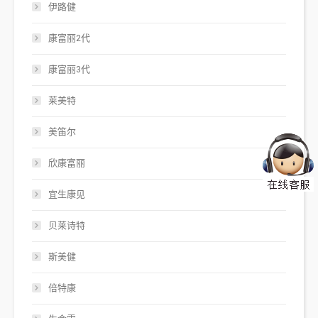
伊路健
康富丽2代
康富丽3代
莱美特
美笛尔
欣康富丽
宜生康见
贝莱诗特
斯美健
倍特康