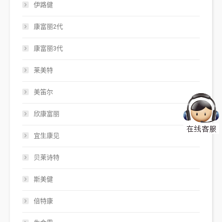
伊路健
康富丽2代
康富丽3代
莱美特
美笛尔
欣康富丽
宜生康见
贝莱诗特
斯美健
倍特康