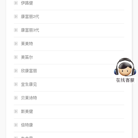
伊路健
康富丽2代
康富丽3代
莱美特
美笛尔
欣康富丽
宜生康见
贝莱诗特
斯美健
倍特康