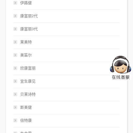
伊路健
康富丽2代
康富丽3代
莱美特
美笛尔
欣康富丽
宜生康见
贝莱诗特
斯美健
倍特康