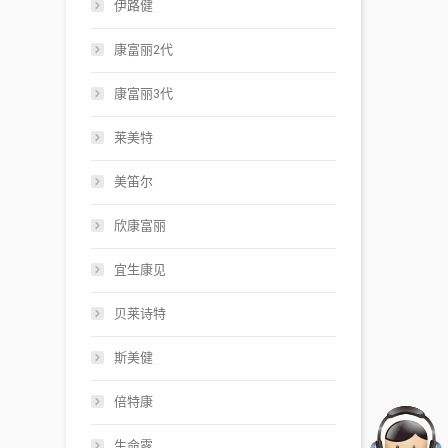
伊路健
康富丽2代
康富丽3代
莱美特
美笛尔
欣康富丽
宜生康见
贝莱诗特
斯美健
倍特康
生命露