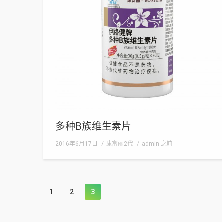
多种B族维生素片
2016年6月17日
康富丽2代
admin
之前
1
2
3